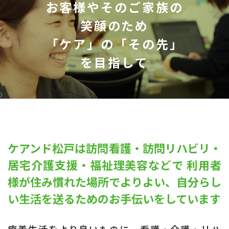
お客様やそのご家族の
笑顔のため
「ケア」の「その先」
を目指して
ケアンド松戸は訪問看護・訪問リハビリ・
居宅介護支援・福祉理美容などで
利用者
様が住み慣れた場所でよりよい、
自分らし
い生活を送るためのお手伝いをしています