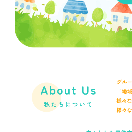
グル
About Us
「地
様々
私たちについて
様々