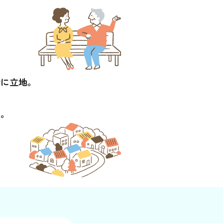
街に立地。
実。